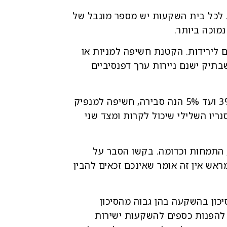
לאחר בירור צרכים שבלוני למדי, ל-pool השקעות קבוע. לכל בית השקעות יש מספר מוגבל של
מוכה ביותר.
 לירידות. הקטנת חשיפה למניות או
תיק ישנם ניירות ערך דפנסיביים
פרופורציות. שימו לב האם התיק שלכם מפוזר - אך לא מפוזר מידי! כלומר אחזקה בנייר ערך בין 3% ועד 5% הנה סבירה, חשיפה למנפיק
סנריו השלילי שיכול לקרות ומצד שני
 התמחות וכדומה. בקשו הסבר על
אש אין זה אומר שאינכם זכאים להבין
יכון בהשקעה בהן גבוה מהסיכון
 להפנות כספים להשקעות ישירות