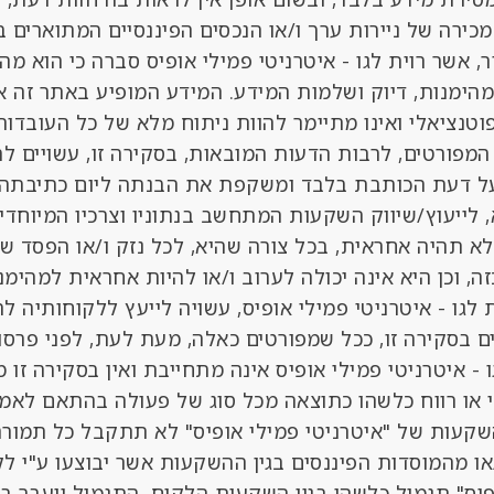
 מכירה של ניירות ערך ו/או הנכסים הפיננסיים המתוארים
, אשר רוית לגו - איטרניטי פמילי אופיס סברה כי הוא מה
מהימנות, דיוק ושלמות המידע. המידע המופיע באתר זה אי
טנציאלי ואינו מתיימר להוות ניתוח מלא של כל העובדות 
המפורטים, לרבות הדעות המובאות, בסקירה זו, עשויים 
על דעת הכותבת בלבד ומשקפת את הבנתה ליום כתיבתה. 
 לייעוץ/שיווק השקעות המתחשב בנתוניו וצרכיו המיוחדים 
 לא תהיה אחראית, בכל צורה שהיא, לכל נזק ו/או הפסד ש
זה, וכן היא אינה יכולה לערוב ו/או להיות אחראית למהימ
 לגו - איטרניטי פמילי אופיס, עשויה לייעץ ללקוחותיה לה
ים בסקירה זו, ככל שמפורטים כאלה, מעת לעת, לפני פרסו
ו - איטרניטי פמילי אופיס אינה מתחייבת ואין בסקירה זו
או רווח כלשהו כתוצאה מכל סוג של פעולה בהתאם לאמור
שקעות של "איטרניטי פמילי אופיס" לא תתקבל כל תמורה
 מהמוסדות הפיננסים בגין ההשקעות אשר יבוצעו ע"י לק
פיס" תגמול כלשהו בגין השקעות הלקוח, התגמול יועבר ב