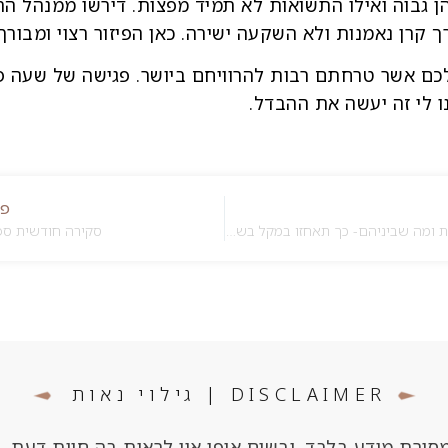
הן גבוה ואילו התשואות לא תמיד מפצות. דירשו ממנהל 
 קרן נאמנות ולא השקעה ישירה. כאן הפיזור רצוי ומבורך.
לכם אשר טרחתם רבות להרוויחם ביושר. פגישה של שעה
 לי זה יעשה את ההבדל.
פו
חוזים, אופציות ומה שביניהם- כך תאחזו במקל בשני קצותיו..
סקירה חודשית ספטמ
DISCLAIMER | גילוי נאות
סירת מידע בלבד, ובשום אופן אין לראות בה חוות דעת, 