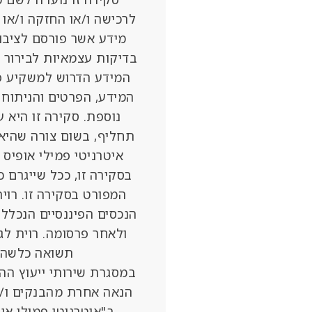
לרכישה ו/או החזקה ו/או
מידע אשר פורסם לציבור
בדיקות עצמאיות לבירור 
המידע הדרוש למשקיע פו
המידע, הפרטים והניתוח 
נוספת. סקירה זו היא 
תחליף, בשום צורה שהיא,
איטרניטי פמילי אופיס
בסקירה זו, ככל שייגרם כ
המפורט בסקירה זו. רוית
הנכסים הפיננסיים הנכלל
ולאחר פרסומה. רוית לג
תשואה כלשהי 
במסגרת שירותי ייעוץ הה
הנאה אחרת מהבנקים ו/או
ב"איטרניטי פמילי או